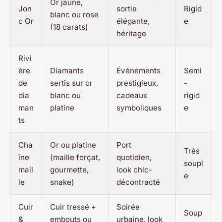
Or jaune,
Jon
sortie
Rigid
blanc ou rose
c Or
élégante,
e
(18 carats)
héritage
Rivi
ère
Diamants
Événements
Semi
de
sertis sur or
prestigieux,
-
dia
blanc ou
cadeaux
rigid
man
platine
symboliques
e
ts
Cha
Or ou platine
Port
Très
îne
(maille forçat,
quotidien,
soupl
mail
gourmette,
look chic-
e
le
snake)
décontracté
Cuir
Cuir tressé +
Soirée
Soup
&
embouts ou
urbaine, look