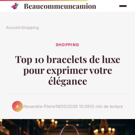
Beaucommeuncamion
Accueil
›
Shopping
SHOPPING
Top 10 bracelets de luxe
pour exprimer votre
élégance
Alexandre-Pierre
19/05/2026 10:06
10 min de lecture
A