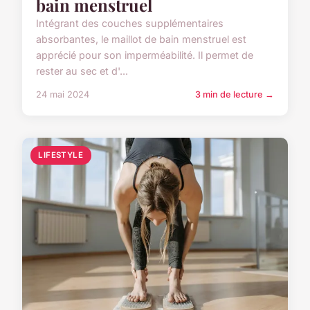
bain menstruel
Intégrant des couches supplémentaires
absorbantes, le maillot de bain menstruel est
apprécié pour son imperméabilité. Il permet de
rester au sec et d'...
24 mai 2024
3 min de lecture →
LIFESTYLE