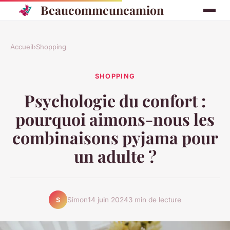
Beaucommeuncamion
Accueil
›
Shopping
SHOPPING
Psychologie du confort :
pourquoi aimons-nous les
combinaisons pyjama pour
un adulte ?
Simon
14 juin 2024
3 min de lecture
S