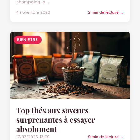
shampoing, a...
4 novembre 2023
2 min de lecture →
BIEN-ETRE
Top thés aux saveurs
surprenantes à essayer
absolument
17/03/2026 13:09
9 min de lecture →