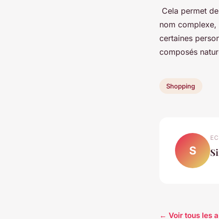
Cela permet de 
nom complexe, b
certaines person
composés nature
Shopping
EC
S
S
← Voir tous les 