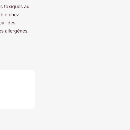
s toxiques au
ible chez
 car des
s allergènes.