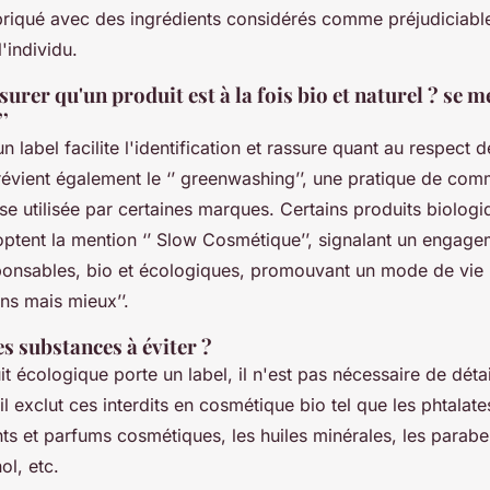
abriqué avec des ingrédients considérés comme préjudiciable
l'individu.
rer qu'un produit est à la fois bio et naturel ? se mé
’
 label facilite l'identification et rassure quant au respect
révient également le ‘’ greenwashing’’, une pratique de com
e utilisée par certaines marques. Certains produits biologi
ptent la mention ‘’ Slow Cosmétique’’, signalant un engage
ponsables, bio et écologiques, promouvant un mode de vie 
ins mais mieux’’.
es substances à éviter ?
t écologique porte un label, il n'est pas nécessaire de détail
 il exclut ces interdits en cosmétique bio tel que les phtalat
ts et parfums cosmétiques, les huiles minérales, les paraben
ol, etc.