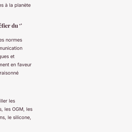
s à la planète
fier du ‘’
 des normes
munication
ques et
ment en faveur
raisonné
ler les
es, les OGM, les
s, le silicone,