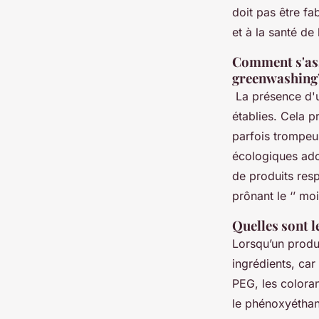
doit pas être f
et à la santé de 
Comment s'assu
greenwashing’
La présence d'un
établies. Cela p
parfois trompeus
écologiques ado
de produits res
prônant le ‘’ mo
Quelles sont l
Lorsqu’un produi
ingrédients, car
PEG, les coloran
le phénoxyéthan