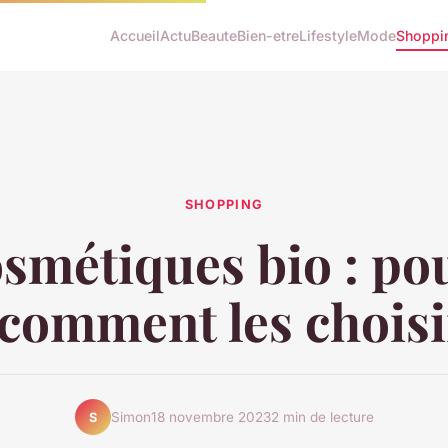
Accueil
Actu
Beaute
Bien-etre
Lifestyle
Mode
Shoppi
SHOPPING
osmétiques bio : po
 comment les choisi
Simon
18 novembre 2023
2 min de lecture
S