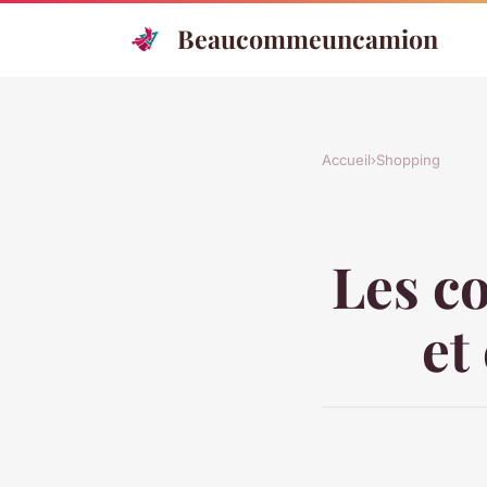
Beaucommeuncamion
Accueil
›
Shopping
Les c
et