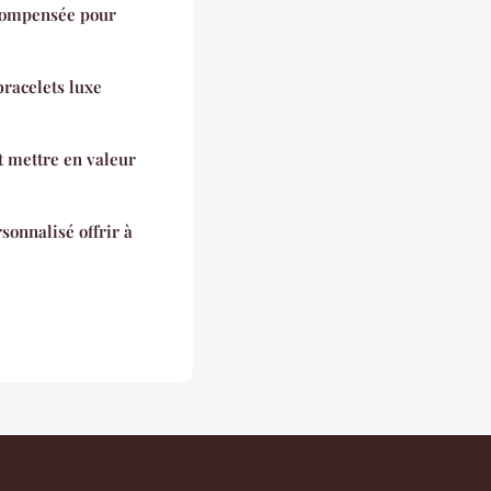
 compensée pour
bracelets luxe
 mettre en valeur
sonnalisé offrir à