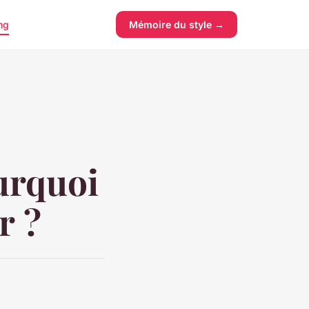
ng
Mémoire du style →
urquoi
r ?