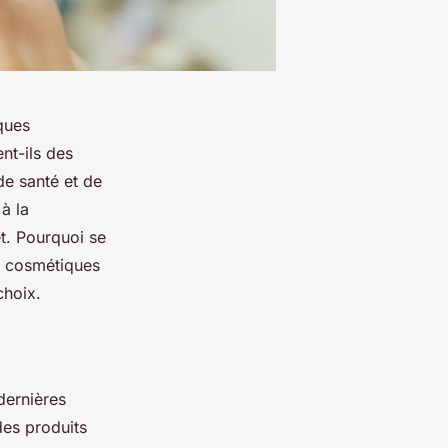
ques
nt-ils des
de santé et de
à la
t. Pourquoi se
es cosmétiques
choix.
dernières
des produits