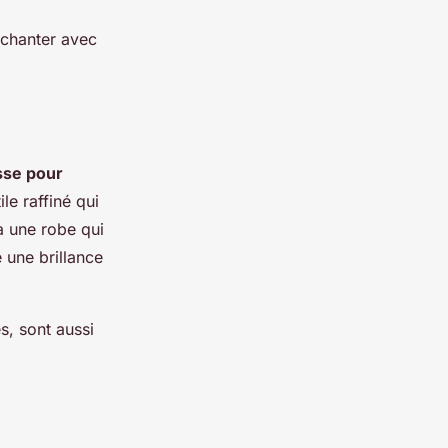
enchanter avec
sse pour
le raffiné qui
à une robe qui
e une brillance
s, sont aussi