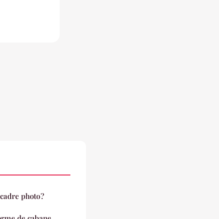
adre photo ?
forme de cabane