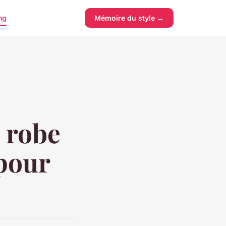
ng
Mémoire du style →
e robe
 pour