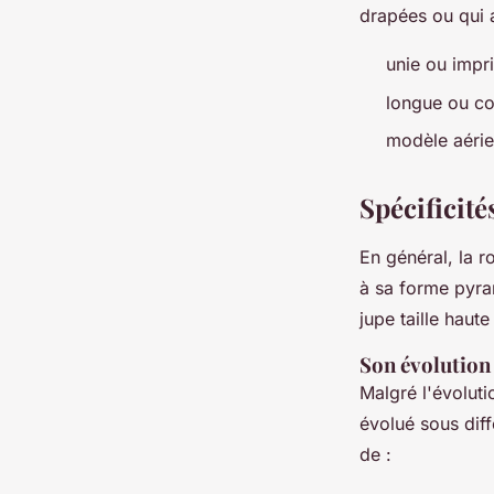
drapées ou qui 
unie ou impr
longue ou co
modèle aéri
Spécificité
En général, la 
à sa forme pyram
jupe taille haut
Son évolution
Malgré l'évolut
évolué sous dif
de :