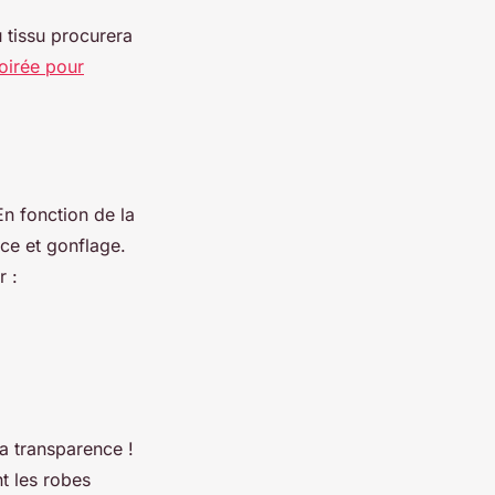
u tissu procurera
oirée pour
En fonction de la
nce et gonflage.
r :
a transparence !
nt les robes