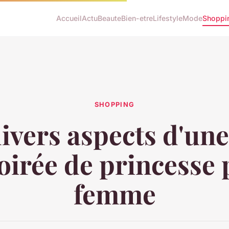
Accueil
Actu
Beaute
Bien-etre
Lifestyle
Mode
Shoppi
SHOPPING
ivers aspects d'un
oirée de princesse
femme