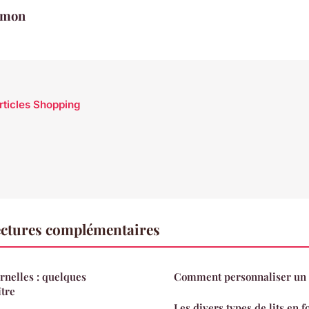
imon
articles Shopping
ctures complémentaires
rnelles : quelques
Comment personnaliser un c
ître
Les divers types de lits en 