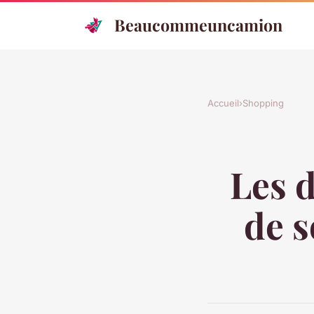
Beaucommeuncamion
Accueil
›
Shopping
Les d
de s