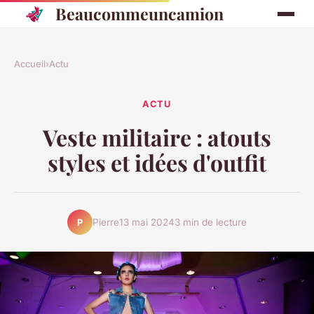
Beaucommeuncamion
Accueil
›
Actu
ACTU
Veste militaire : atouts
styles et idées d'outfit
Pierre
13 mai 2024
3 min de lecture
P