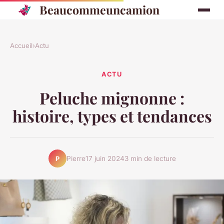
Beaucommeuncamion
Accueil
›
Actu
ACTU
Peluche mignonne :
histoire, types et tendances
Pierre
17 juin 2024
3 min de lecture
P