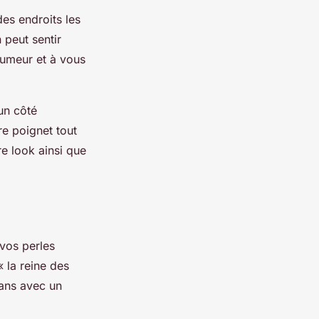
des endroits les
 peut sentir
humeur et à vous
un côté
tre poignet tout
re look ainsi que
 vos perles
 la reine des
 ans avec un