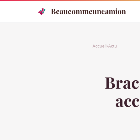
Beaucommeuncamion
Accueil
›
Actu
Brace
acc