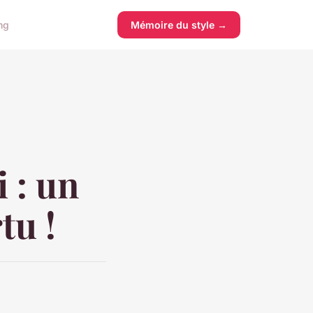
ng
Mémoire du style →
i : un
tu !