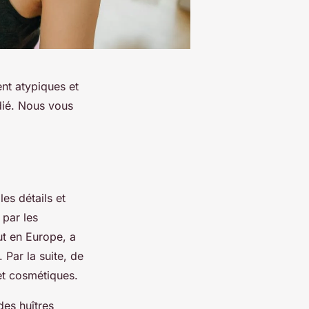
nt atypiques et
édié. Nous vous
es détails et
 par les
ut en Europe, a
Par la suite, de
 et cosmétiques.
des huîtres