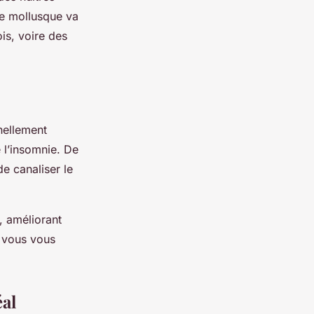
 le mollusque va
ois, voire des
inellement
e l’insomnie. De
de canaliser le
e, améliorant
, vous vous
éal