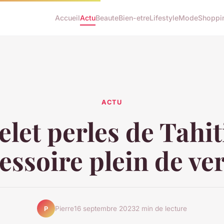
Accueil
Actu
Beaute
Bien-etre
Lifestyle
Mode
Shoppi
ACTU
let perles de Tahit
essoire plein de ver
Pierre
16 septembre 2023
2 min de lecture
P