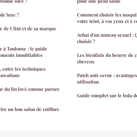
 bonne idée ?
pour une peau saine
de luxe ?
Comment choisir les maquil
votre teint, à vos yeux et à v
re de Clint et de sa marque
Achat d'un anneau sexuel : 
choisir ?
e à Toulouse : le guide
oments inoubliables
Les bienfaits du beurre de 
cheveux
, entre les techniques
nnovations
Patch anti-cerne : avantages,
utilisation
ur du lin lavé comme parure
Guide complet sur le bola d
re un bon salon de coiffure