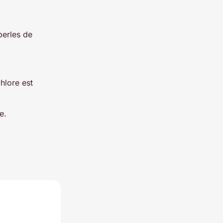
 perles de
hlore est
re.