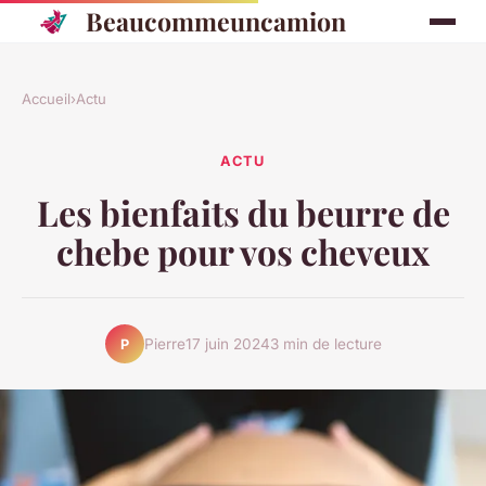
Beaucommeuncamion
Accueil
›
Actu
ACTU
Les bienfaits du beurre de
chebe pour vos cheveux
Pierre
17 juin 2024
3 min de lecture
P