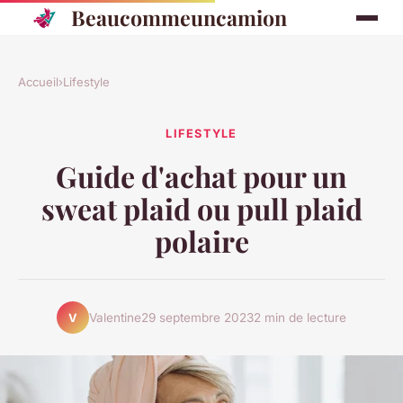
Beaucommeuncamion
Accueil
›
Lifestyle
LIFESTYLE
Guide d'achat pour un
sweat plaid ou pull plaid
polaire
Valentine
29 septembre 2023
2 min de lecture
V