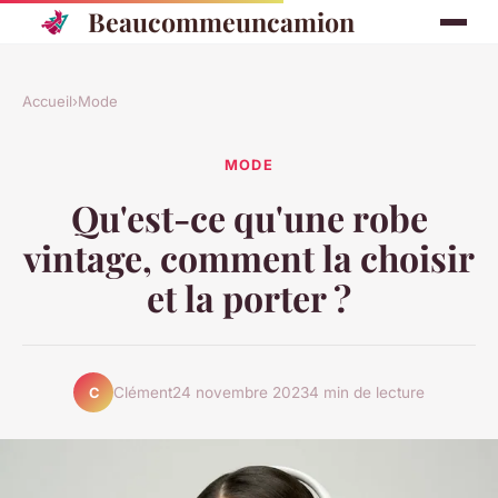
Beaucommeuncamion
Accueil
›
Mode
MODE
Qu'est-ce qu'une robe
vintage, comment la choisir
et la porter ?
Clément
24 novembre 2023
4 min de lecture
C