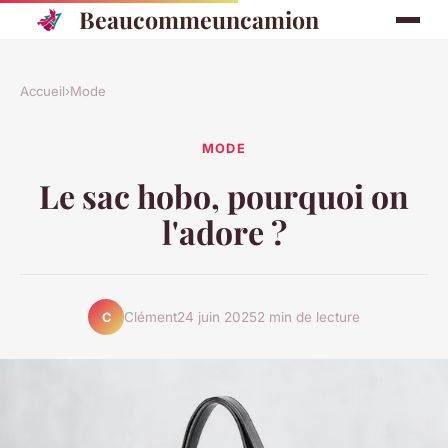
Beaucommeuncamion
Accueil
›
Mode
MODE
Le sac hobo, pourquoi on
l'adore ?
Clément
24 juin 2025
2 min de lecture
C