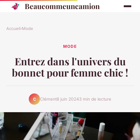
Beaucommeuncamion
Accueil
›
Mode
MODE
Entrez dans l'univers du
bonnet pour femme chic !
Clément
8 juin 2024
3 min de lecture
C