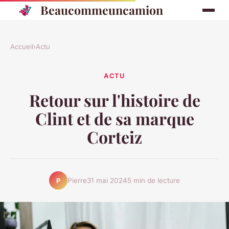
Beaucommeuncamion
Accueil
›
Actu
ACTU
Retour sur l'histoire de
Clint et de sa marque
Corteiz
Pierre
31 mai 2024
5 min de lecture
P