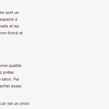
ets sont un
 aspects à
elle et les
rron foncé et
nne qualité.
z prêter
e talon. Par
tacher assez
cuir est un choix