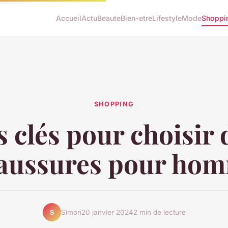
Accueil
Actu
Beaute
Bien-etre
Lifestyle
Mode
Shoppi
SHOPPING
s clés pour choisir 
aussures pour ho
Simon
20 janvier 2024
2 min de lecture
S