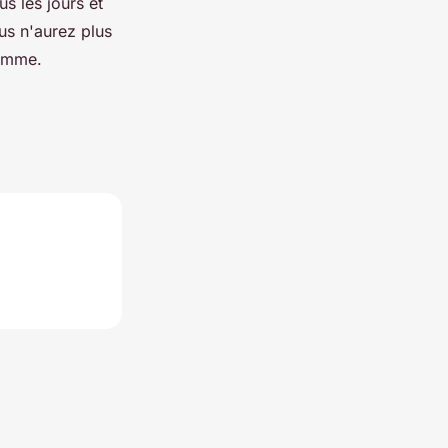
s les jours et
us n'aurez plus
homme.