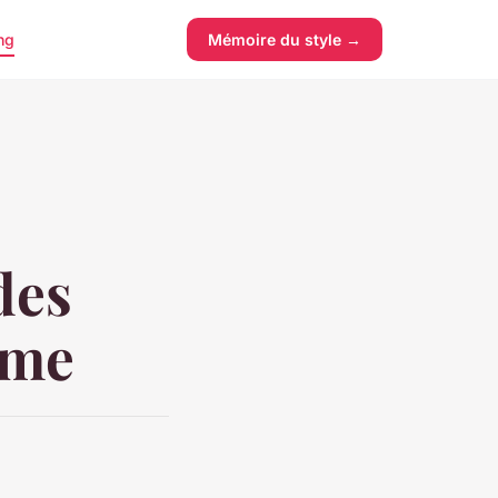
ng
Mémoire du style →
des
mme