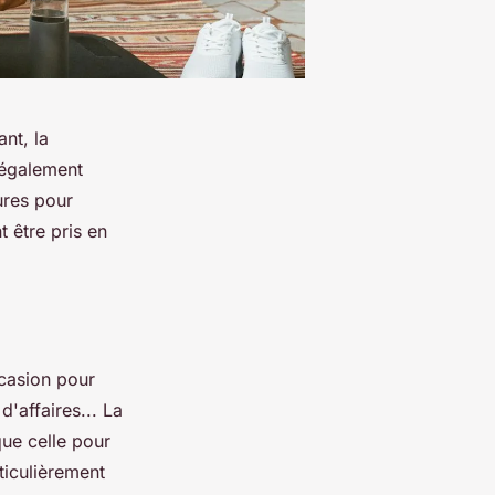
nt, la
t également
ures pour
 être pris en
ccasion pour
'affaires... La
que celle pour
ticulièrement