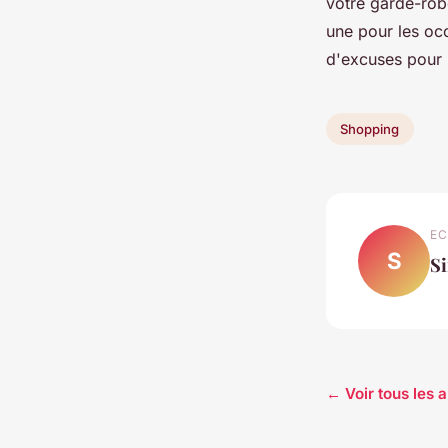
votre garde-robe
une pour les occ
d'excuses pour 
Shopping
EC
S
S
← Voir tous les 