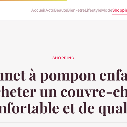
Accueil
Actu
Beaute
Bien-etre
Lifestyle
Mode
Shoppi
SHOPPING
net à pompon enfa
cheter un couvre-ch
nfortable et de qual