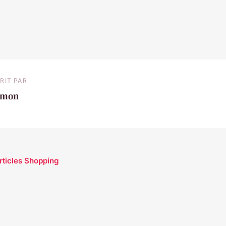
RIT PAR
imon
articles Shopping