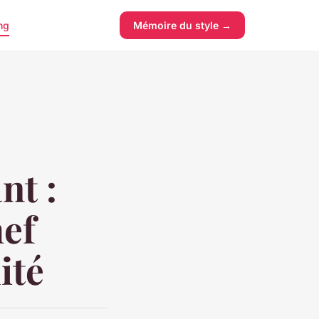
ng
Mémoire du style →
nt :
ef
ité