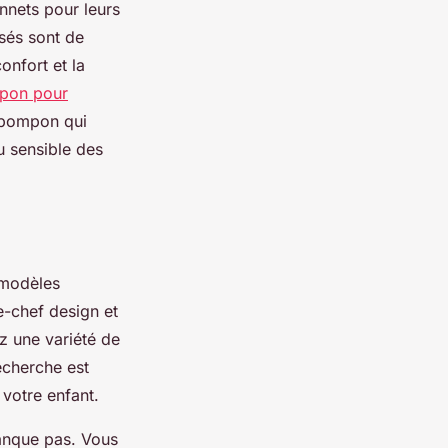
onnets pour leurs
isés sont de
confort et la
mpon pour
à pompon qui
u sensible des
 modèles
e-chef design et
z une variété de
recherche est
 votre enfant.
manque pas. Vous