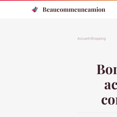
Beaucommeuncamion
Accueil
›
Shopping
Bon
a
co