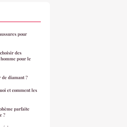
haussures pour
choisir des
s homme pour le
r de diamant ?
quoi et comment les
bohème parfaite
e ?