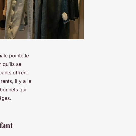
ale pointe le
 qu’ils se
cants offrent
nts, il y a le
 bonnets qui
âges.
nfant