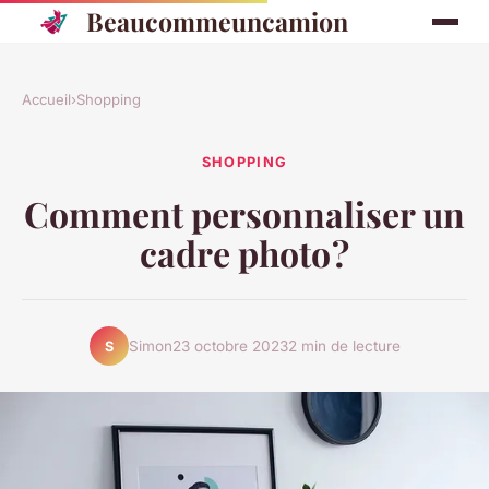
Beaucommeuncamion
Accueil
›
Shopping
SHOPPING
Comment personnaliser un
cadre photo ?
Simon
23 octobre 2023
2 min de lecture
S