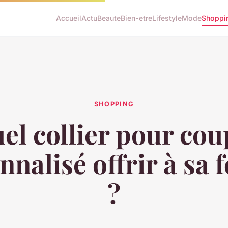
Accueil
Actu
Beaute
Bien-etre
Lifestyle
Mode
Shoppi
SHOPPING
el collier pour cou
nnalisé offrir à sa
?