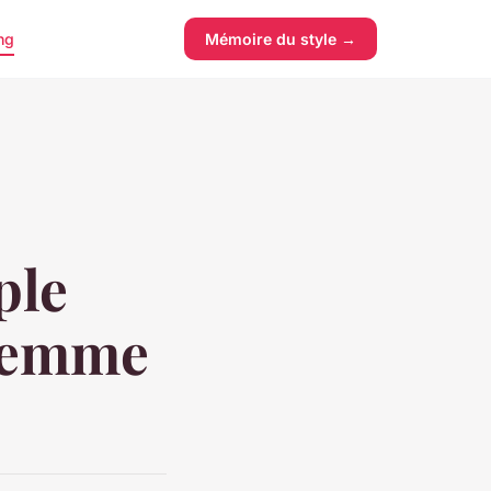
ng
Mémoire du style →
ple
 femme