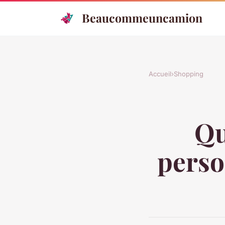
Beaucommeuncamion
Accueil
›
Shopping
Qu
perso