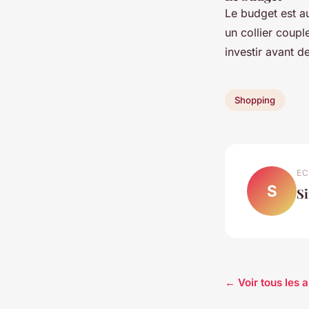
Le budget est a
un collier coupl
investir avant 
Shopping
EC
S
S
← Voir tous les 