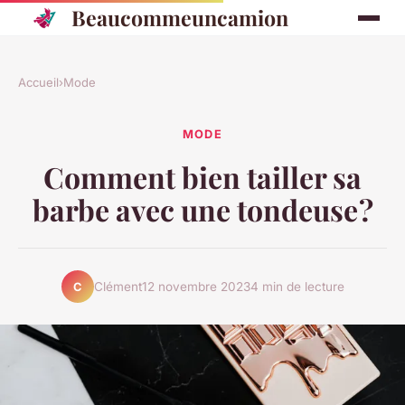
Beaucommeuncamion
Accueil
›
Mode
MODE
Comment bien tailler sa
barbe avec une tondeuse ?
Clément
12 novembre 2023
4 min de lecture
C