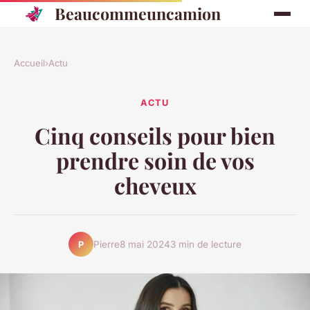
Beaucommeuncamion
Accueil
›
Actu
ACTU
Cinq conseils pour bien
prendre soin de vos
cheveux
Pierre
8 mai 2024
3 min de lecture
P